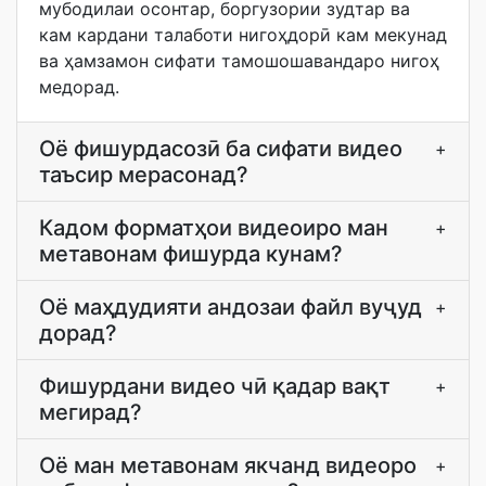
мубодилаи осонтар, боргузории зудтар ва
кам кардани талаботи нигоҳдорӣ кам мекунад
ва ҳамзамон сифати тамошошавандаро нигоҳ
медорад.
Оё фишурдасозӣ ба сифати видео
+
таъсир мерасонад?
Кадом форматҳои видеоиро ман
+
метавонам фишурда кунам?
Оё маҳдудияти андозаи файл вуҷуд
+
дорад?
Фишурдани видео чӣ қадар вақт
+
мегирад?
Оё ман метавонам якчанд видеоро
+