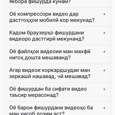
якбора фишурда кунам?
Оё компрессори видео дар
+
дастгоҳҳои мобилӣ кор мекунад?
Кадом браузерҳо фишурдани
+
видеоро дастгирӣ мекунанд?
Оё файлҳои видеоии ман махфӣ
+
нигоҳ дошта мешаванд?
Агар видеои коркардшудаи ман
+
зеркашӣ нашавад, чӣ мешавад?
Оё фишурдан ба сифати видео
+
таъсир мерасонад?
Оё барои фишурдани видеоҳо ба
+
ман ҳисоб лозим аст?