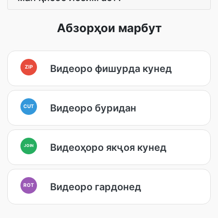
Абзорҳои марбут
Видеоро фишурда кунед
ZIP
Видеоро буридан
CUT
Видеоҳоро якҷоя кунед
JOIN
Видеоро гардонед
ROT