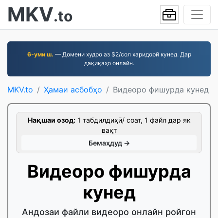
MKV
.to
6-уми ш.
— Домени худро аз $2/сол харидорӣ кунед. Дар
дақиқаҳо онлайн.
MKV.to
Ҳамаи асбобҳо
Видеоро фишурда кунед
Нақшаи озод:
1 табдилдиҳӣ/ соат, 1 файл дар як
вақт
Бемаҳдуд →
Видеоро фишурда
кунед
Андозаи файли видеоро онлайн ройгон