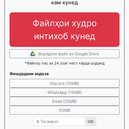
кам кунед
Файлҳои худро
интихоб кунед
Воридоти файл аз Google Drive
*Файлҳо пас аз 24 соат нест карда шуданд
Фишурдани андоза
Discord (10MB)
WhatsApp (16MB)
Email (25MB)
50MB
MB