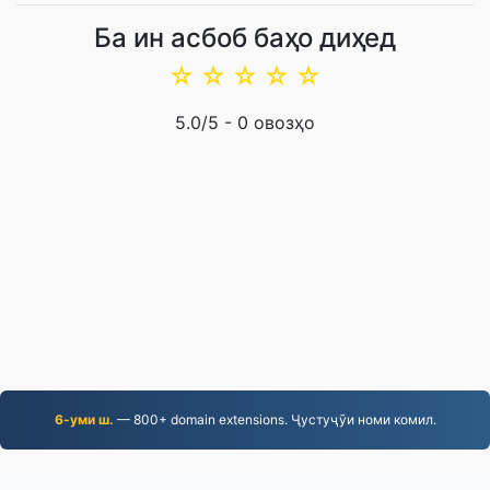
Ба ин асбоб баҳо диҳед
☆
☆
☆
☆
☆
5.0
/5 -
0
овозҳо
6-уми ш.
— 800+ domain extensions. Ҷустуҷӯи номи комил.