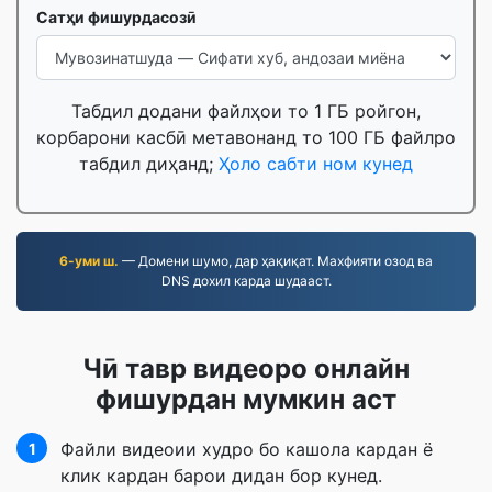
Сатҳи фишурдасозӣ
Табдил додани файлҳои то 1 ГБ ройгон,
корбарони касбӣ метавонанд то 100 ГБ файлро
табдил диҳанд;
Ҳоло сабти ном кунед
6-уми ш.
— Домени шумо, дар ҳақиқат. Махфияти озод ва
DNS дохил карда шудааст.
Чӣ тавр видеоро онлайн
фишурдан мумкин аст
Файли видеоии худро бо кашола кардан ё
1
клик кардан барои дидан бор кунед.