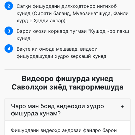
Сатҳи фишурдани дилхоҳатонро интихоб
2
кунед (Сифати баланд, Мувозинатшуда, Файли
хурд ё Ҳадди аксар).
Барои оғози коркард тугмаи "Кушод"-ро пахш
3
кунед.
Вақте ки омода мешавад, видеои
4
фишурдашудаи худро зеркашӣ кунед.
Видеоро фишурда кунед
Саволҳои зиёд такрормешуда
Чаро ман бояд видеоҳои худро
+
фишурда кунам?
Фишурдани видеоҳо андозаи файлро барои