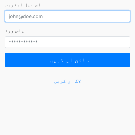
ای میل ایڈریس
پاس ورڈ
سائن اپ کریں۔
لاگ ان کریں