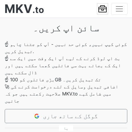
MKV
.to
سائن اپ کریں۔
کوئی کیپ نہیں، کوئی حد نہیں - آپ کو جتنا چاہو
☝
تبدیل کریں.
بٹ اپ لوڈ کرنے کے لیے آپ ایک وقت میں ایک سے
☝
ایک کے بجائے بہت سی فائلیں گھما سکتے ہیں اور
ڈال سکتے ہیں
بڑی فائلوں کو 100GB تک تبدیل کریں۔
☝
اضافی تبدیل وسایل کے لئے درخواست کرنے کی
🚀
صلاحیت رکھتے ہیں جو کہ MKV.to میں شامل کیے
جائیں
گوگل کے ساتھ جاری
یا