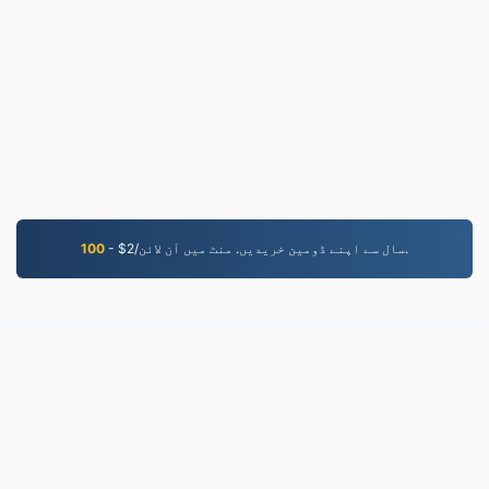
- $2/سال سے اپنے ڈومین خریدیں. منٹ میں آن لائن.
100
MKV.to
فائلیں 2019 سے تبدیل کی گئیں۔
رازداری کی پالیسی
|
سروس کی شرائط
|
ہمارے بارے
مثالیں
|
|
API
|
میں
|
ہم سے رابطہ کریں۔
ایپلیکیشن انسٹال کریں