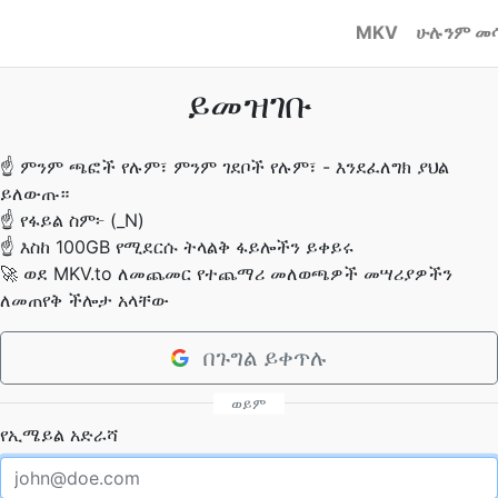
MKV
ሁሉንም መ
ይመዝገቡ
☝
ምንም ጫፎች የሉም፣ ምንም ገደቦች የሉም፣ - እንደፈለግክ ያህል
ይለውጡ።
☝
የፋይል ስም፦ (_N)
☝
እስከ 100GB የሚደርሱ ትላልቅ ፋይሎችን ይቀይሩ
🚀
ወደ MKV.to ለመጨመር የተጨማሪ መለወጫዎች መሣሪያዎችን
ለመጠየቅ ችሎታ አላቸው
በጉግል ይቀጥሉ
ወይም
የኢሜይል አድራሻ