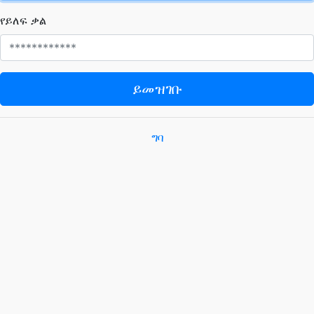
የይለፍ ቃል
ይመዝገቡ
ግባ