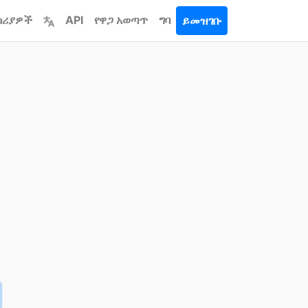
ሳሪያዎች
API
የዋጋ አወጣጥ
ግባ
ይመዝገቡ