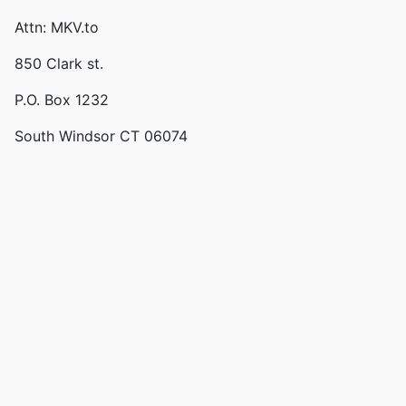
Attn: MKV.to
850 Clark st.
P.O. Box 1232
South Windsor CT 06074