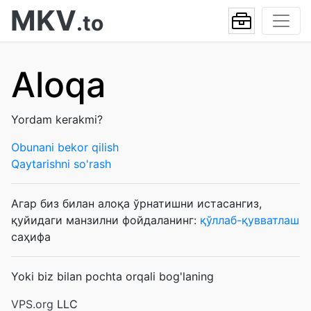
MKV
.to
Aloqa
Yordam kerakmi?
Obunani bekor qilish
Qaytarishni so'rash
Агар биз билан алоқа ўрнатишни истасангиз,
қуйидаги манзилни фойдаланинг:
қўллаб-қувватлаш
саҳифа
Yoki biz bilan pochta orqali bog'laning
VPS.org
LLC