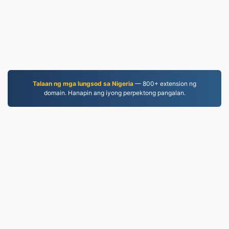
Talaan ng mga lungsod sa Nigeria
— 800+ extension ng
domain. Hanapin ang iyong perpektong pangalan.
MKV.to
Mga file na na-convert simula noong 2019
Patakaran sa Pagkapribado
|
Mga Tuntunin ng
Serbisyo
|
Tungkol sa amin
|
Makipag-ugnayan sa
Amin
|
API
|
Mga halimbawa
|
Mag-install ng App
© 2026 MKV.to
|
VPS.org
LLC | Ginawa ni
nadermx