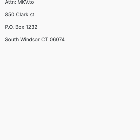
Attn: MKV.to
850 Clark st.
P.O. Box 1232
South Windsor CT 06074