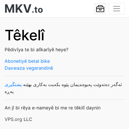
MKV
.to
Têkelî
Pêdivîya te bi alîkarîyê heye?
Abonetiyê betal bike
Daxwaza vegerandinê
ئەگەر دەتەوێت پەیوەندیمان پێوە بکەیت بەکاری بهێنە
پشتگیری
پەڕە
An jî bi rêya e-nameyê bi me re têkilî daynin
VPS.org
LLC