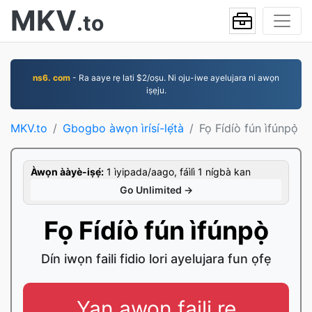
MKV
.to
ns6. com
- Ra aaye rẹ lati $2/oṣu. Ni oju-iwe ayelujara ni awọn
iṣẹju.
MKV.to
Gbogbo àwọn ìrísí-lẹ́tà
Fọ Fídíò fún ìfúnpọ̀
Àwọn ààyè-iṣẹ́:
1 ìyipada/aago, fáìlì 1 nígbà kan
Go Unlimited →
Fọ Fídíò fún ìfúnpọ̀
Dín iwọn faili fidio lori ayelujara fun ọfẹ
Yan awọn faili rẹ