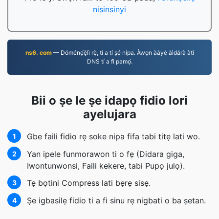
nisinsinyi
ns6. com
— Dóménẹ́ẹ̀lì rẹ̀, tí a tí ṣé nípa. Àwọn ààyè àìdárà àti
DNS tí a fi pamọ́.
Bii o ṣe le ṣe idapọ fidio lori
ayelujara
Gbe faili fidio rẹ soke nipa fifa tabi titẹ lati wo.
1
Yan ipele funmorawon ti o fẹ (Didara giga,
2
Iwontunwonsi, Faili kekere, tabi Pupọ julọ).
Tẹ bọtini Compress lati bẹrẹ sisẹ.
3
Ṣe igbasilẹ fidio ti a fi sinu rẹ nigbati o ba ṣetan.
4