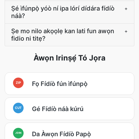
Ṣé ìfúnpọ̀ yóò ní ipa lórí dídára fídíò
+
náà?
Ṣe mo nilo akọọlẹ kan lati fun awọn
+
fidio ni titẹ?
Àwọn Irinṣẹ́ Tó Jọra
Fọ Fídíò fún ìfúnpọ̀
ZIP
Gé Fídíò náà kúrú
CUT
Da Àwọn Fídíò Papọ̀
JOIN