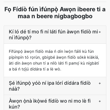
Fọ Fídíò fún ìfúnpọ̀ Awọn ibeere ti a
maa n beere nigbagbogbo
Kí ló dé tí mo fi ní láti fún àwọn fídíò mi
+
ní ìfúnpọ̀?
Fífúnpọ̀ àwọn fídíò máa ń dín ìwọ̀n fáìlì kù fún
pípínpín tó rọrùn, gbígbé àwọn fídíò sókè kíákíá,
àti dín àwọn ohun tí a nílò láti fi pamọ́ kù nígbàtí
a bá ń tọ́jú dídára tí a lè wò.
Ṣé ìfúnpọ̀ yóò ní ipa lórí dídára fídíò
+
náà?
Àwọn ọ̀nà ìkọ̀wé fídíò wo ni mo lè fi
+
kún?