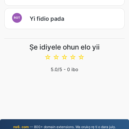
Yi fidio pada
ROT
Ṣe idiyele ohun elo yii
☆
☆
☆
☆
☆
5.0
/5 -
0
ibo
ns6. com
— 800+ domain extensions. Wa orukọ rẹ ti o dara julọ.