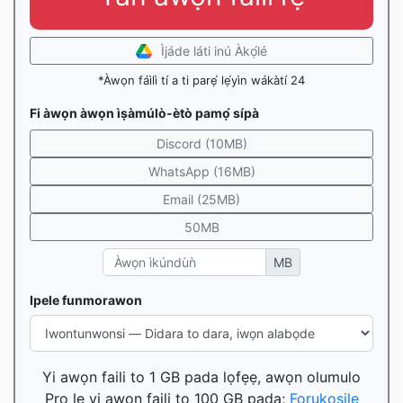
Ìjáde láti inú Àkọ́lé
*Àwọn fáìlì tí a ti parẹ́ lẹ́yìn wákàtí 24
Fi àwọn àwọn ìṣàmúlò-ètò pamọ́ sípà
Discord (10MB)
WhatsApp (16MB)
Email (25MB)
50MB
MB
Ipele funmorawon
Yi awọn faili to 1 GB pada lọfẹẹ, awọn olumulo
Pro le yi awọn faili to 100 GB pada;
Forukọsilẹ