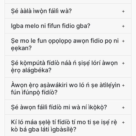
Ṣé ààlà ìwọ̀n fáìlì wà?
+
Igba melo ni fifun fidio gba?
+
Ṣe mo le fun ọpọlọpọ awọn fidio pọ ni
+
ẹẹkan?
Ṣé kọ̀mpútà fídíò náà ń ṣiṣẹ́ lórí àwọn
+
ẹ̀rọ alágbéka?
Àwọn ẹ̀rọ aṣàwákiri wo ló ń ṣe àtìlẹ́yìn
+
fún ìfúnpọ̀ fídíò?
Ṣé àwọn fáìlì fídíò mi wà ní ìkọ̀kọ̀?
+
Kí ló máa ṣẹlẹ̀ tí fídíò tí mo ti ṣe iṣẹ́ rẹ̀
+
kò bá gba láti ìgbàsílẹ̀?