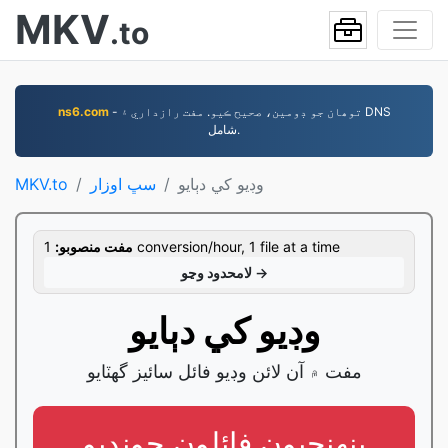
MKV
.to
- توھان جو ڊومين، صحيح ڪيو. مفت رازداري ۽ DNS
ns6.com
شامل.
وڊيو کي دٻايو
سڀ اوزار
MKV.to
1 conversion/hour, 1 file at a time
مفت منصوبو:
لامحدود وڃو →
وڊيو کي دٻايو
مفت ۾ آن لائن وڊيو فائل سائيز گھٽايو
پنھنجيون فائلون چونڊيو