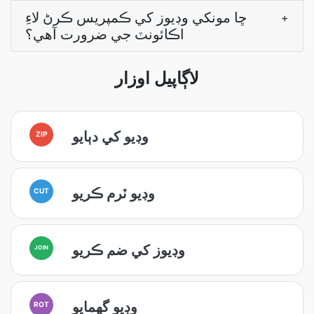
ڇا مونکي وڊيوز کي ڪمپريس ڪرڻ لاءِ
+
اڪائونٽ جي ضرورت آهي؟
لاڳاپيل اوزار
وڊيو کي دٻايو
ZIP
وڊيو ٽرم ڪريو
CUT
وڊيوز کي ضم ڪريو
JOIN
وڊيو گھمايو
ROT