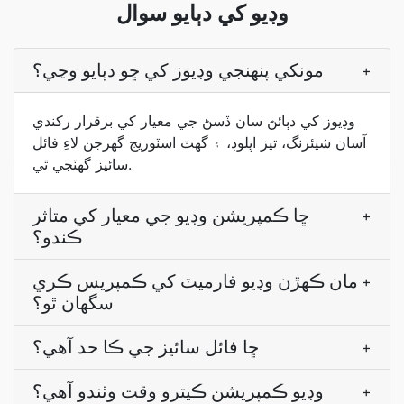
وڊيو کي دٻايو سوال
مونکي پنهنجي وڊيوز کي ڇو دٻايو وڃي؟
+
وڊيوز کي دٻائڻ سان ڏسڻ جي معيار کي برقرار رکندي
آسان شيئرنگ، تيز اپلوڊ، ۽ گھٽ اسٽوريج گهرجن لاءِ فائل
سائيز گھٽجي ٿي.
ڇا ڪمپريشن وڊيو جي معيار کي متاثر
+
ڪندو؟
مان ڪهڙن وڊيو فارميٽ کي ڪمپريس ڪري
+
سگهان ٿو؟
ڇا فائل سائيز جي ڪا حد آهي؟
+
وڊيو ڪمپريشن ڪيترو وقت وٺندو آهي؟
+