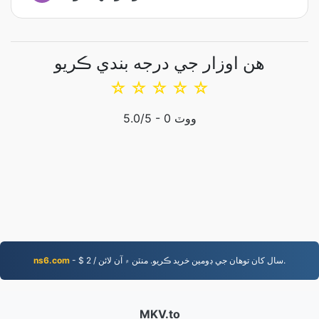
هن اوزار جي درجه بندي ڪريو
☆
☆
☆
☆
☆
ووٽ
0
/5 -
5.0
- $ 2 / سال کان توهان جي ڊومين خريد ڪريو. منٽن ۾ آن لائن.
ns6.com
MKV.to