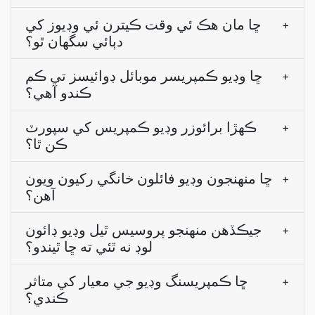
ڇا مان هڪ ئي وقت ڪيترن ئي وڊيوز کي
+
دٻائي سگهان ٿو؟
ڇا وڊيو ڪمپريسر موبائل ڊوائيسز تي ڪم
+
ڪندو آهي؟
ڪهڙا برائوزر وڊيو ڪمپريس کي سپورٽ
+
ڪن ٿا؟
ڇا منهنجون وڊيو فائلون خانگي رکيون ويون
+
آهن؟
جيڪڏهن منهنجو پروسيس ٿيل وڊيو ڊائون
+
لوڊ نه ٿئي ته ڇا ٿيندو؟
ڇا ڪمپريسنگ وڊيو جي معيار کي متاثر
+
ڪندي؟