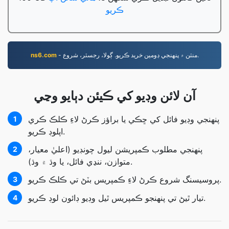
ڪريو
- منٽن ۾ پنهنجي ڊومين خريد ڪريو. ڳولا، رجسٽر، شروع.
ns6.com
آن لائن وڊيو کي ڪيئن دٻايو وڃي
پنهنجي وڊيو فائل کي ڇڪي يا براؤز ڪرڻ لاءِ ڪلڪ ڪري
1
اپلوڊ ڪريو.
پنھنجي مطلوب ڪمپريشن ليول چونڊيو (اعليٰ معيار،
2
متوازن، ننڍي فائل، يا وڌ ۾ وڌ).
پروسيسنگ شروع ڪرڻ لاءِ ڪمپريس بٽڻ تي ڪلڪ ڪريو.
3
تيار ٿيڻ تي پنهنجو ڪمپريس ٿيل وڊيو ڊائون لوڊ ڪريو.
4