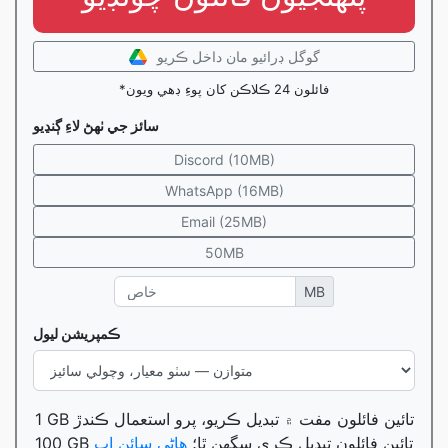
گوگل ڊرائيو مان داخل ڪريو
*فائلون 24 ڪلاڪن کان پوءِ ڊهي ويون
سائز جي ٺھڻ لاءِ ڳنڍيو
Discord (10MB)
WhatsApp (16MB)
Email (25MB)
50MB
MB
ڪمپريشن ليول
1 GB تائين فائلون مفت ۾ تبديل ڪريو، پرو استعمال ڪندڙ
100 GB تائين فائلون تبديل ڪري سگهن ٿا؛
هاڻي سائن اپ