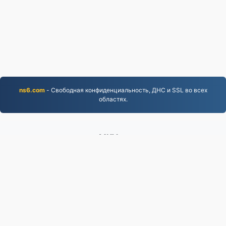
ns6.com
- Свободная конфиденциальность, ДНС и SSL во всех
областях.
MKV.to
Файлы, конвертированные с 2019 года
политика конфиденциальности
|
Условия
предоставления услуг
|
О нас
|
Связаться с нами
|
API
|
Образцы
|
Установка приложения
© 2026 MKV.to
|
VPS.org
LLC | Сделано
nadermx