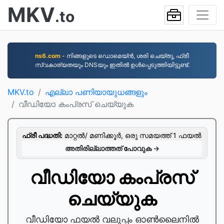
MKV
.to
ns6.com
- നിങ്ങളുടെ ഡൊമെയ്ൻ, ശരി ചെയ്തു, ഫ്രീ
സ്വകാര്യതയും DNSയും ഇതിൽ ഉൾപ്പെടുത്തിയിട്ടുണ്ട്.
MKV.to
എല്ലാ പണിയായുധങ്ങളും
വീഡിയോ കംപ്രസ് ചെയ്യുക
ഫ്രീ പദ്ധതി:
മാറ്റല്‍/ മണിക്കൂര്‍, ഒരു സമയത്ത് 1 ഫയല്‍
അതിരില്ലാത്തത് പോവുക →
വീഡിയോ കംപ്രസ്
ചെയ്യുക
വീഡിയോ ഫയൽ വലുപ്പം ഓൺലൈനിൽ