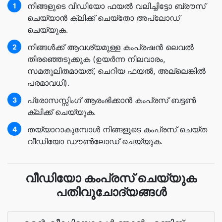
നിങ്ങളുടെ വീഡിയോ ഫയൽ വലിച്ചിട്ടോ ബ്രൗസ്
1
ചെയ്യാൻ ക്ലിക്ക് ചെയ്തോ അപ്‌ലോഡ്
ചെയ്യുക.
നിങ്ങൾക്ക് ആവശ്യമുള്ള കംപ്രഷൻ ലെവൽ
2
തിരഞ്ഞെടുക്കുക (ഉയർന്ന നിലവാരം,
സമതുലിതമായത്, ചെറിയ ഫയൽ, അല്ലെങ്കിൽ
പരമാവധി).
പ്രോസസ്സിംഗ് ആരംഭിക്കാൻ കംപ്രസ് ബട്ടൺ
3
ക്ലിക്ക് ചെയ്യുക.
തയ്യാറാകുമ്പോൾ നിങ്ങളുടെ കംപ്രസ് ചെയ്ത
4
വീഡിയോ ഡൗൺലോഡ് ചെയ്യുക.
വീഡിയോ കംപ്രസ് ചെയ്യുക
പതിവുചോദ്യങ്ങൾ