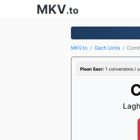
MKV
.to
MKV.to
Gach Uirlis
Comh
Plean Saor:
1 conversions / u
C
Lagh