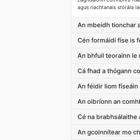
agus riachtanais stórála l
An mbeidh tionchar a
Cén formáidí físe is 
An bhfuil teorainn l
Cá fhad a thógann c
An féidir liom físeá
An oibríonn an comhb
Cé na brabhsálaithe 
An gcoinnítear mo c