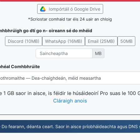
Iompórtáil ó Google Drive
*Scriostar comhaid tar éis 24 uair an chloig
hbhrúigh go dtí go n- oireann sé do mhéid
Discord (10MB)
WhatsApp (16MB)
Email (25MB)
50MB
MB
bhéal Comhbhrúite
 1 GB saor in aisce, is féidir le húsáideoirí Pro suas le 100
Cláraigh anois
Do fearann, déanta ceart. Saor in aisce príobháideachta agus DNS 