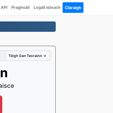
API
Praghsáil
Logáil isteach
Cláraigh
Téigh Gan Teorainn →
án
aisce