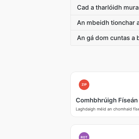
Cad a tharlóidh mura
An mbeidh tionchar a
An gá dom cuntas a 
ZIP
Comhbhrúigh Físeán
Laghdaigh méid an chomhaid fís
ROT