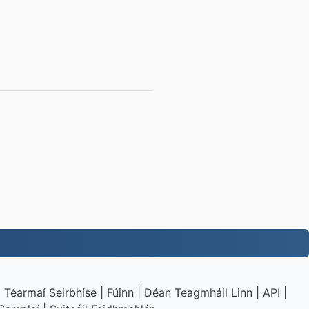
|
Téarmaí Seirbhíse
|
Fúinn
|
Déan Teagmháil Linn
|
API
|