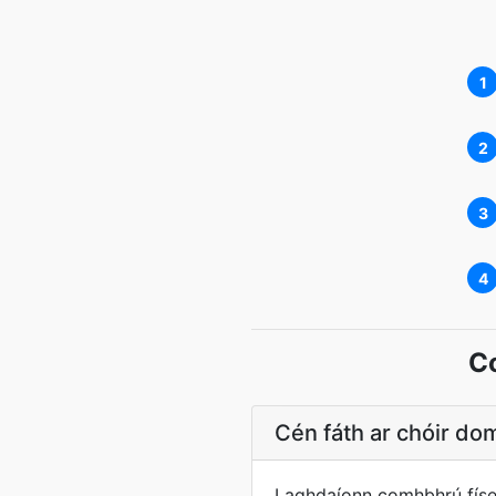
1
2
3
4
C
Cén fáth ar chóir d
Laghdaíonn comhbhrú físeá