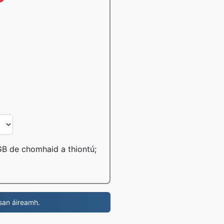
 GB de chomhaid a thiontú;
san áireamh.