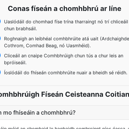
Conas físeán a chomhbhrú ar líne
Uaslódáil do chomhad físe trína tharraingt nó trí chliceáil
chun brabhsáil.
Roghnaigh an leibhéal comhbhrúite atá uait (Ardchaighde
Cothrom, Comhad Beag, nó Uasmhéid).
Cliceáil an cnaipe Comhbhrúigh chun tús a chur leis an
bpróiseáil.
Íoslódáil do fhíseán comhbhrúite nuair a bheidh sé réidh.
omhbhrúigh Físeán Ceisteanna Coitian
om mo fhíseáin a chomhbhrú?
in méid an chomhaid le haghaidh comhroinnt níos éasca, u