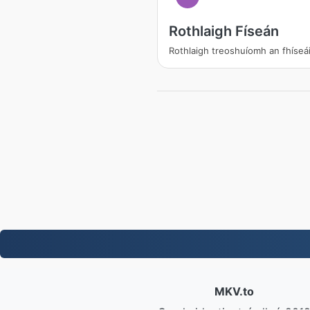
Rothlaigh Físeán
Rothlaigh treoshuíomh an fhíseá
MKV.to