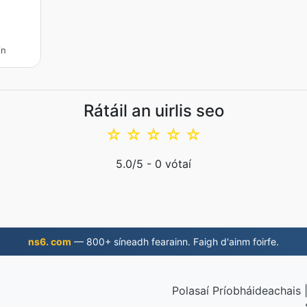
in
Rátáil an uirlis seo
☆
☆
☆
☆
☆
5.0
/5 -
0
vótaí
ns6. com
— 800+ síneadh fearainn. Faigh d'ainm foirfe.
Polasaí Príobháideachais