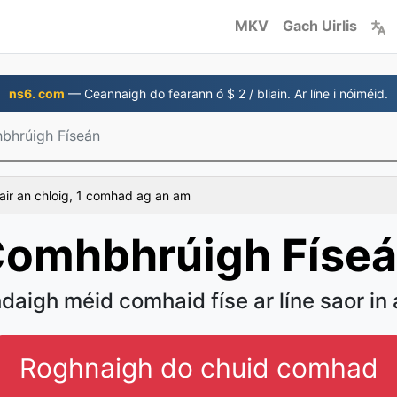
MKV
Gach Uirlis
ns6. com
— Ceannaigh do fearann ó $ 2 / bliain. Ar líne i nóiméid.
bhrúigh Físeán
air an chloig, 1 comhad ag an am
omhbhrúigh Físe
daigh méid comhaid físe ar líne saor in 
Roghnaigh do chuid comhad