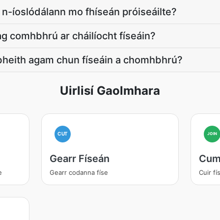
 n-íoslódálann mo fhíseán próiseáilte?
g comhbhrú ar cháilíocht físeáin?
bheith agam chun físeáin a chomhbhrú?
Uirlisí Gaolmhara
CUT
JOIN
Gearr Físeán
Cuma
e
Gearr codanna físe
Cuir fí