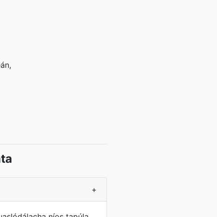
án,
ta
+
aslódálacha níos tapúla,