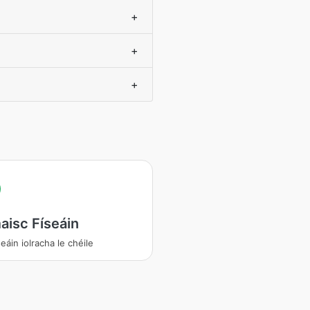
+
+
+
isc Físeáin
seáin iolracha le chéile