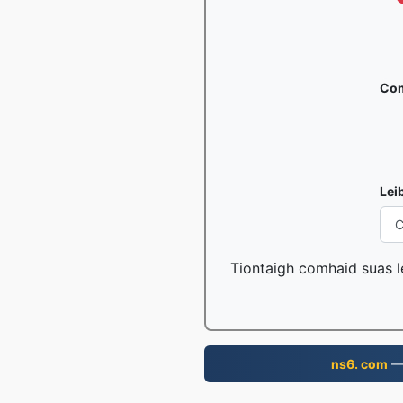
Com
Lei
Tiontaigh comhaid suas le
ns6. com
— 