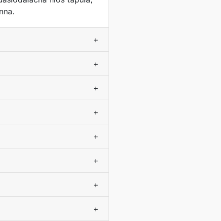
nna.
+
+
+
+
+
+
+
+